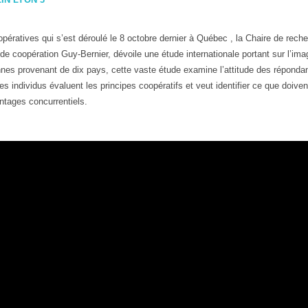
ératives qui s’est déroulé le 8 octobre dernier à Québec , la Chaire de rech
de coopération Guy-Bernier, dévoile une étude internationale portant sur l’ima
nes provenant de dix pays, cette vaste étude examine l’attitude des répondan
es individus évaluent les principes coopératifs et veut identifier ce que doiven
ntages concurrentiels.